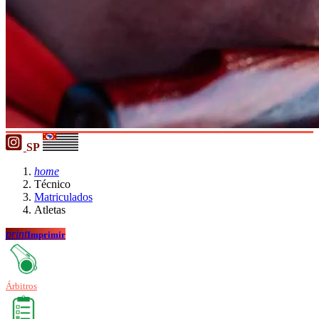
SP
home
Técnico
Matriculados
Atletas
print
Imprimir
Árbitros