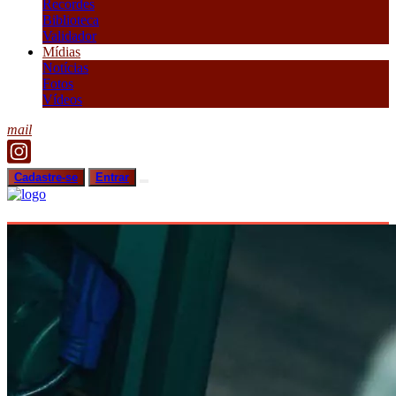
Recordes
Biblioteca
Validador
Mídias
Notícias
Fotos
Vídeos
mail
Cadastre-se
Entrar