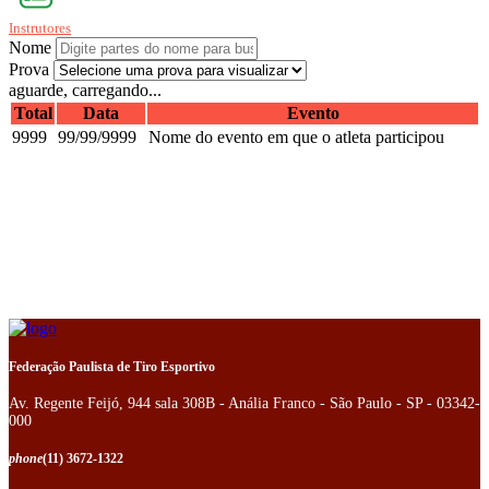
Instrutores
Nome
Prova
aguarde, carregando...
Total
Data
Evento
9999
99/99/9999
Nome do evento em que o atleta participou
Federação Paulista de Tiro Esportivo
Av. Regente Feijó, 944 sala 308B - Anália Franco - São Paulo - SP - 03342-
000
phone
(11) 3672-1322