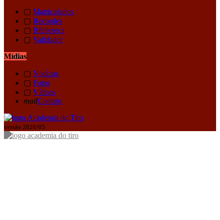
▢
Matriculados
▢
Recordes
▢
Biblioteca
▢
Validador
Mídias
▢
Notícias
▢
Fotos
▢
Vídeos
mail
Contato
versão 2026/05