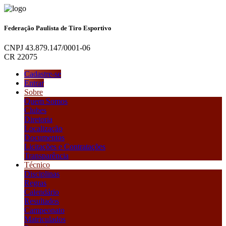
Federação Paulista de Tiro Esportivo
CNPJ 43.879.147/0001-06
CR 22075
Cadastre-se
Entrar
Sobre
Quem Somos
Clubes
Diretoria
Localização
Documentos
Licitações e Contratações
Transparência
Técnico
Disciplinas
Regras
Calendário
Resultados
Campeonato
Matriculados