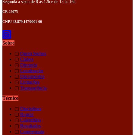
Segunda a sexta de 8 às 12h e de 13 às 16h
CR 22075
CNPJ 43.879.147/0001-06
Sobre
▢
Quem Somos
▢
Clubes
▢
Diretoria
▢
Localização
▢
Documentos
▢
Licitações
▢
Transparência
Técnico
▢
Disciplinas
▢
Regras
▢
Calendário
▢
Resultados
▢
Campeonato