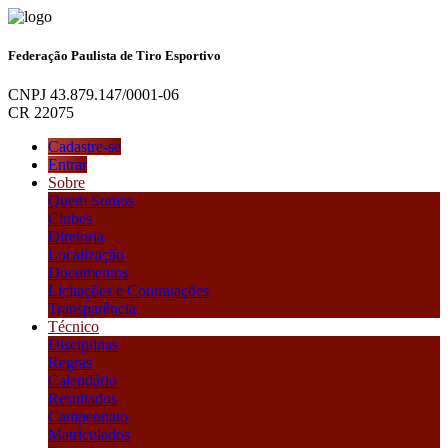
Federação Paulista de Tiro Esportivo
CNPJ 43.879.147/0001-06
CR 22075
Cadastre-se
Entrar
Sobre
Quem Somos
Clubes
Diretoria
Localização
Documentos
Licitações e Contratações
Transparência
Técnico
Disciplinas
Regras
Calendário
Resultados
Campeonato
Matriculados