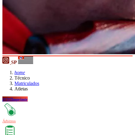
SP
home
Técnico
Matriculados
Atletas
print
Imprimir
Árbitros