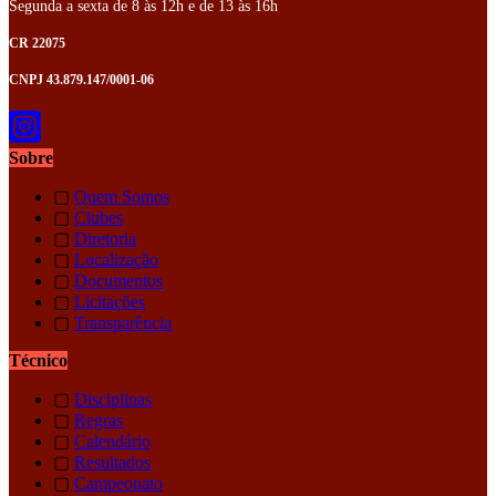
Segunda a sexta de 8 às 12h e de 13 às 16h
CR 22075
CNPJ 43.879.147/0001-06
Sobre
▢
Quem Somos
▢
Clubes
▢
Diretoria
▢
Localização
▢
Documentos
▢
Licitações
▢
Transparência
Técnico
▢
Disciplinas
▢
Regras
▢
Calendário
▢
Resultados
▢
Campeonato