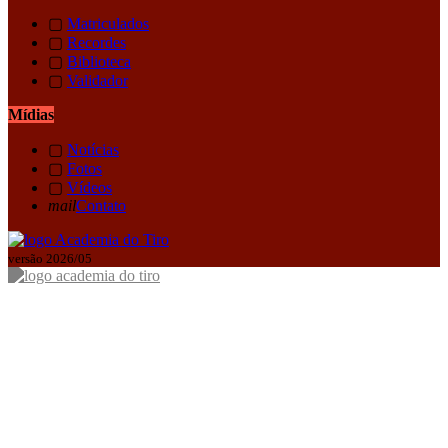
▢
Matriculados
▢
Recordes
▢
Biblioteca
▢
Validador
Mídias
▢
Notícias
▢
Fotos
▢
Vídeos
mail
Contato
versão 2026/05