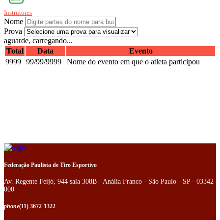
Instrutores
Nome
Prova
aguarde, carregando...
Total
Data
Evento
9999
99/99/9999
Nome do evento em que o atleta participou
Federação Paulista de Tiro Esportivo
Av. Regente Feijó, 944 sala 308B - Anália Franco - São Paulo - SP - 03342-
000
phone
(11) 3672-1322