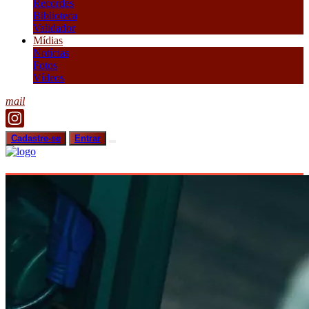
Recordes
Biblioteca
Validador
Mídias
Notícias
Fotos
Vídeos
mail
Cadastre-se
Entrar