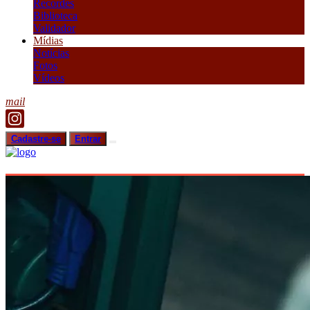
Recordes
Biblioteca
Validador
Mídias
Notícias
Fotos
Vídeos
mail
Cadastre-se
Entrar