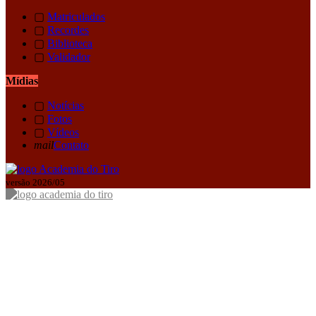
▢
Matriculados
▢
Recordes
▢
Biblioteca
▢
Validador
Mídias
▢
Notícias
▢
Fotos
▢
Vídeos
mail
Contato
versão 2026/05