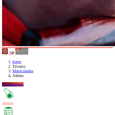
SP
home
Técnico
Matriculados
Atletas
print
Imprimir
Árbitros