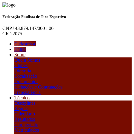
Federação Paulista de Tiro Esportivo
CNPJ 43.879.147/0001-06
CR 22075
Cadastre-se
Entrar
Sobre
Quem Somos
Clubes
Diretoria
Localização
Documentos
Licitações e Contratações
Transparência
Técnico
Disciplinas
Regras
Calendário
Resultados
Campeonato
Matriculados