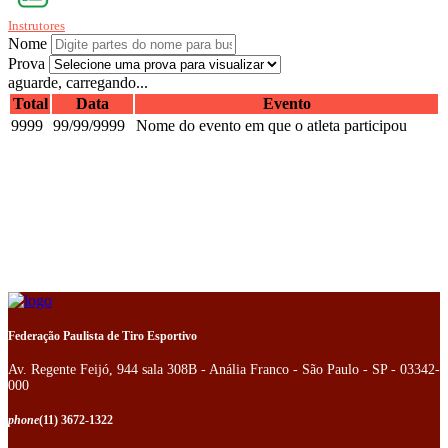
Instrutores
Nome
Prova
aguarde, carregando...
Total
Data
Evento
9999
99/99/9999
Nome do evento em que o atleta participou
Federação Paulista de Tiro Esportivo
Av. Regente Feijó, 944 sala 308B - Anália Franco - São Paulo - SP - 03342-
000
phone
(11) 3672-1322