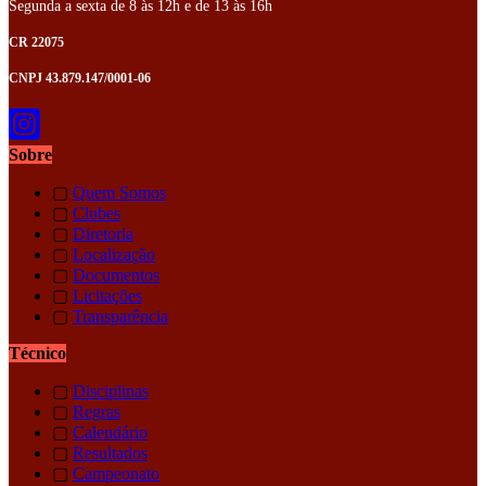
Segunda a sexta de 8 às 12h e de 13 às 16h
CR 22075
CNPJ 43.879.147/0001-06
Sobre
▢
Quem Somos
▢
Clubes
▢
Diretoria
▢
Localização
▢
Documentos
▢
Licitações
▢
Transparência
Técnico
▢
Disciplinas
▢
Regras
▢
Calendário
▢
Resultados
▢
Campeonato