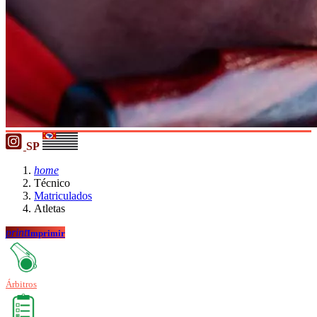
SP
home
Técnico
Matriculados
Atletas
print
Imprimir
Árbitros