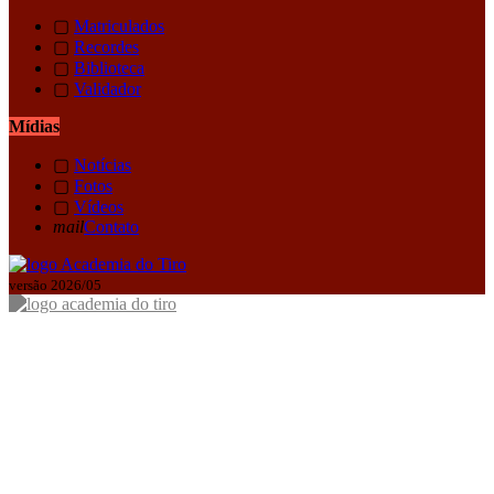
▢
Matriculados
▢
Recordes
▢
Biblioteca
▢
Validador
Mídias
▢
Notícias
▢
Fotos
▢
Vídeos
mail
Contato
versão 2026/05