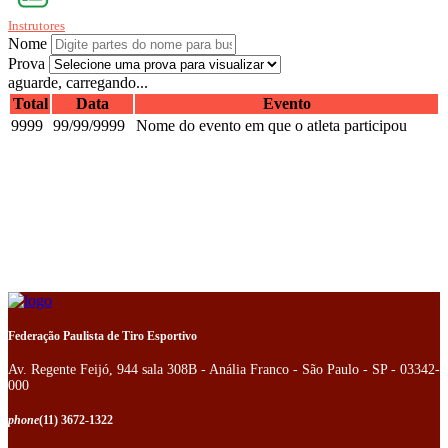
Instrutores
Nome
Prova
aguarde, carregando...
Total
Data
Evento
9999
99/99/9999
Nome do evento em que o atleta participou
Federação Paulista de Tiro Esportivo
Av. Regente Feijó, 944 sala 308B - Anália Franco - São Paulo - SP - 03342-
000
phone
(11) 3672-1322