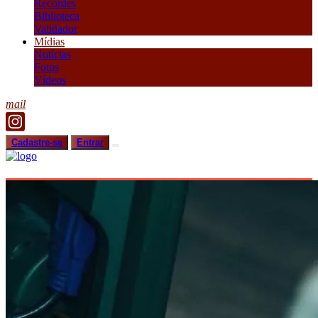
Recordes
Biblioteca
Validador
Mídias
Notícias
Fotos
Vídeos
mail
Cadastre-se
Entrar