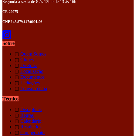
Segunda a sexta de 8 às 12h e de 13 às 16h
CR 22075
CNPJ 43.879.147/0001-06
Sobre
▢
Quem Somos
▢
Clubes
▢
Diretoria
▢
Localização
▢
Documentos
▢
Licitações
▢
Transparência
Técnico
▢
Disciplinas
▢
Regras
▢
Calendário
▢
Resultados
▢
Campeonato