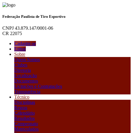
Federação Paulista de Tiro Esportivo
CNPJ 43.879.147/0001-06
CR 22075
Cadastre-se
Entrar
Sobre
Quem Somos
Clubes
Diretoria
Localização
Documentos
Licitações e Contratações
Transparência
Técnico
Disciplinas
Regras
Calendário
Resultados
Campeonato
Matriculados