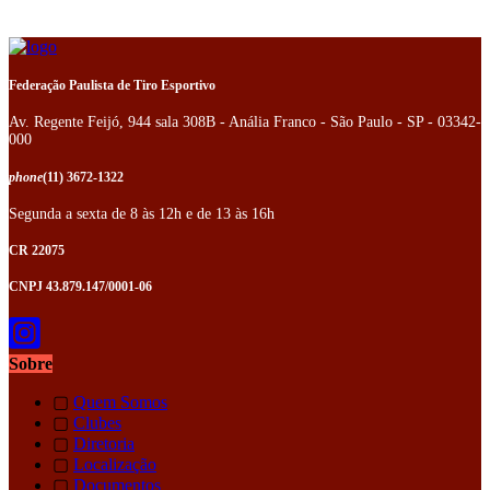
Federação Paulista de Tiro Esportivo
Av. Regente Feijó, 944 sala 308B - Anália Franco - São Paulo - SP - 03342-
000
phone
(11) 3672-1322
Segunda a sexta de 8 às 12h e de 13 às 16h
CR 22075
CNPJ 43.879.147/0001-06
Sobre
▢
Quem Somos
▢
Clubes
▢
Diretoria
▢
Localização
▢
Documentos