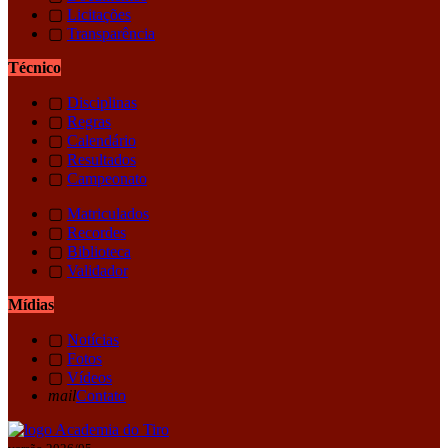
▢
Licitações
▢
Transparência
Técnico
▢
Disciplinas
▢
Regras
▢
Calendário
▢
Resultados
▢
Campeonato
▢
Matriculados
▢
Recordes
▢
Biblioteca
▢
Validador
Mídias
▢
Notícias
▢
Fotos
▢
Vídeos
mail
Contato