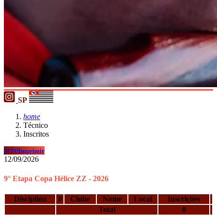
SP
home
Técnico
Inscritos
print
Imprimir
12/09/2026
9° Etapa Copa Hélice ZZ - 2026
Disciplina
#
Clube
Nome
Local
Inscrições
Total
0