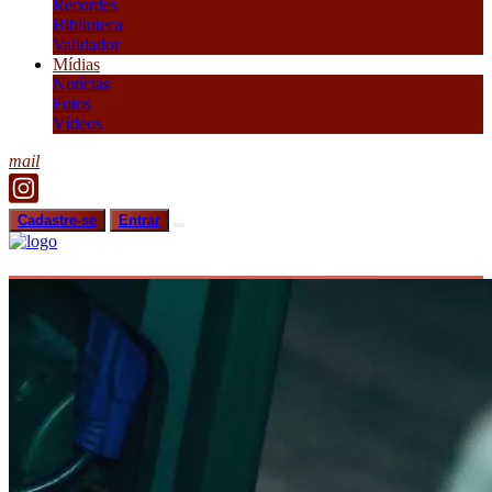
Recordes
Biblioteca
Validador
Mídias
Notícias
Fotos
Vídeos
mail
Cadastre-se
Entrar