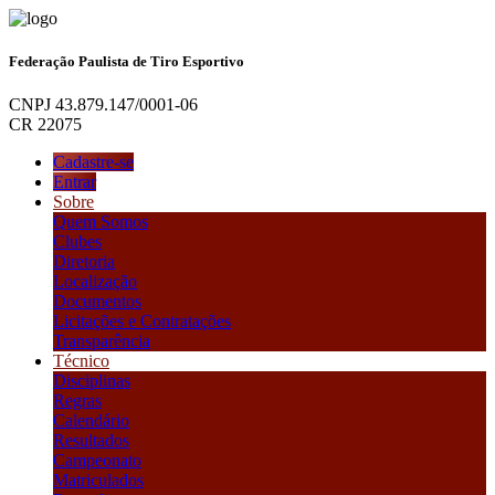
Federação Paulista de Tiro Esportivo
CNPJ 43.879.147/0001-06
CR 22075
Cadastre-se
Entrar
Sobre
Quem Somos
Clubes
Diretoria
Localização
Documentos
Licitações e Contratações
Transparência
Técnico
Disciplinas
Regras
Calendário
Resultados
Campeonato
Matriculados