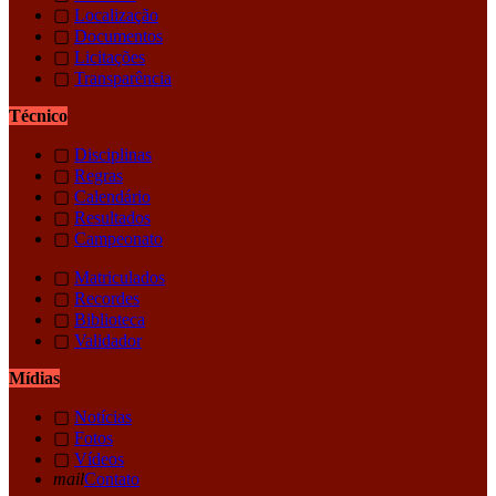
▢
Localização
▢
Documentos
▢
Licitações
▢
Transparência
Técnico
▢
Disciplinas
▢
Regras
▢
Calendário
▢
Resultados
▢
Campeonato
▢
Matriculados
▢
Recordes
▢
Biblioteca
▢
Validador
Mídias
▢
Notícias
▢
Fotos
▢
Vídeos
mail
Contato