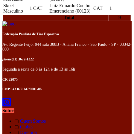
Skeet
Luiz Eduardo Coelho
1
CAT
CAT
1
Masculino
Emerenciano (00123)
Total
9
Federação Paulista de Tiro Esportivo
Av. Regente Feijó, 944 sala 308B - Anália Franco - São Paulo - SP - 03342-
000
phone
(11) 3672-1322
Segunda a sexta de 8 às 12h e de 13 às 16h
CR 22075
CNPJ 43.879.147/0001-06
Sobre
▢
Quem Somos
▢
Clubes
▢
Diretoria