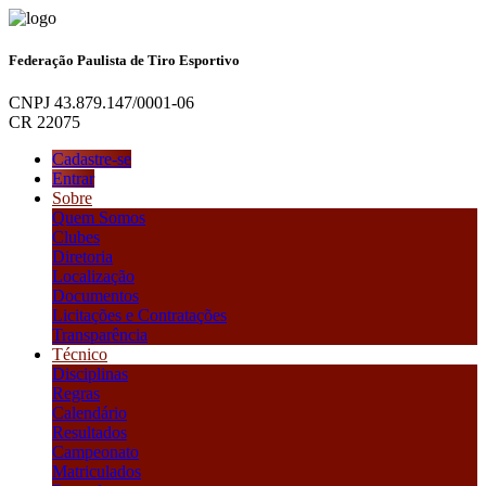
Federação Paulista de Tiro Esportivo
CNPJ 43.879.147/0001-06
CR 22075
Cadastre-se
Entrar
Sobre
Quem Somos
Clubes
Diretoria
Localização
Documentos
Licitações e Contratações
Transparência
Técnico
Disciplinas
Regras
Calendário
Resultados
Campeonato
Matriculados