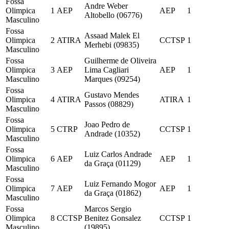
Fossa
Andre Weber
Olimpica
1
AEP
AEP
1
Altobello (06776)
Masculino
Fossa
Assaad Malek El
Olimpica
2
ATIRA
CCTSP
1
Merhebi (09835)
Masculino
Fossa
Guilherme de Oliveira
Olimpica
3
AEP
Lima Cagliari
AEP
1
Masculino
Marques (09254)
Fossa
Gustavo Mendes
Olimpica
4
ATIRA
ATIRA
1
Passos (08829)
Masculino
Fossa
Joao Pedro de
Olimpica
5
CTRP
CCTSP
1
Andrade (10352)
Masculino
Fossa
Luiz Carlos Andrade
Olimpica
6
AEP
AEP
1
da Graça (01129)
Masculino
Fossa
Luiz Fernando Mogor
Olimpica
7
AEP
AEP
1
da Graça (01862)
Masculino
Fossa
Marcos Sergio
Olimpica
8
CCTSP
Benitez Gonsalez
CCTSP
1
Masculino
(19895)