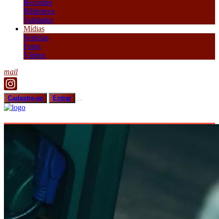
Recordes
Biblioteca
Validador
Mídias
Notícias
Fotos
Vídeos
mail
Cadastre-se
Entrar