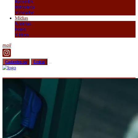
Recordes
Biblioteca
Validador
Mídias
Notícias
Fotos
Vídeos
mail
Cadastre-se
Entrar