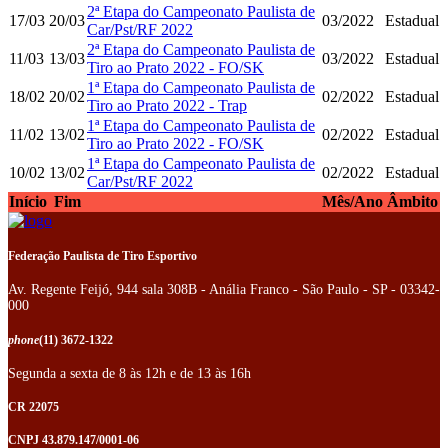
2ª Etapa do Campeonato Paulista de
17/03
20/03
03/2022
Estadual
Car/Pst/RF 2022
2ª Etapa do Campeonato Paulista de
11/03
13/03
03/2022
Estadual
Tiro ao Prato 2022 - FO/SK
1ª Etapa do Campeonato Paulista de
18/02
20/02
02/2022
Estadual
Tiro ao Prato 2022 - Trap
1ª Etapa do Campeonato Paulista de
11/02
13/02
02/2022
Estadual
Tiro ao Prato 2022 - FO/SK
1ª Etapa do Campeonato Paulista de
10/02
13/02
02/2022
Estadual
Car/Pst/RF 2022
Início
Fim
Mês/Ano
Âmbito
Federação Paulista de Tiro Esportivo
Av. Regente Feijó, 944 sala 308B - Anália Franco - São Paulo - SP - 03342-
000
phone
(11) 3672-1322
Segunda a sexta de 8 às 12h e de 13 às 16h
CR 22075
CNPJ 43.879.147/0001-06