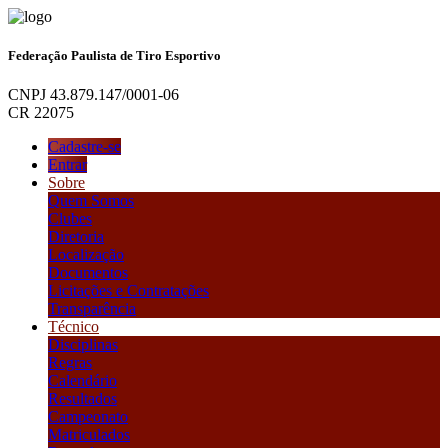
Federação Paulista de Tiro Esportivo
CNPJ 43.879.147/0001-06
CR 22075
Cadastre-se
Entrar
Sobre
Quem Somos
Clubes
Diretoria
Localização
Documentos
Licitações e Contratações
Transparência
Técnico
Disciplinas
Regras
Calendário
Resultados
Campeonato
Matriculados