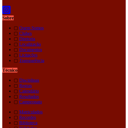
Sobre
▢
Quem Somos
▢
Clubes
▢
Diretoria
▢
Localização
▢
Documentos
▢
Licitações
▢
Transparência
Técnico
▢
Disciplinas
▢
Regras
▢
Calendário
▢
Resultados
▢
Campeonato
▢
Matriculados
▢
Recordes
▢
Biblioteca