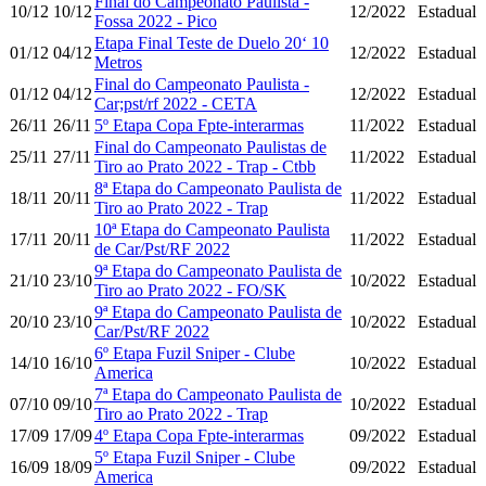
Final do Campeonato Paulista -
10/12
10/12
12/2022
Estadual
Fossa 2022 - Pico
Etapa Final Teste de Duelo 20‘ 10
01/12
04/12
12/2022
Estadual
Metros
Final do Campeonato Paulista -
01/12
04/12
12/2022
Estadual
Car;pst/rf 2022 - CETA
26/11
26/11
5º Etapa Copa Fpte-interarmas
11/2022
Estadual
Final do Campeonato Paulistas de
25/11
27/11
11/2022
Estadual
Tiro ao Prato 2022 - Trap - Ctbb
8ª Etapa do Campeonato Paulista de
18/11
20/11
11/2022
Estadual
Tiro ao Prato 2022 - Trap
10ª Etapa do Campeonato Paulista
17/11
20/11
11/2022
Estadual
de Car/Pst/RF 2022
9ª Etapa do Campeonato Paulista de
21/10
23/10
10/2022
Estadual
Tiro ao Prato 2022 - FO/SK
9ª Etapa do Campeonato Paulista de
20/10
23/10
10/2022
Estadual
Car/Pst/RF 2022
6º Etapa Fuzil Sniper - Clube
14/10
16/10
10/2022
Estadual
America
7ª Etapa do Campeonato Paulista de
07/10
09/10
10/2022
Estadual
Tiro ao Prato 2022 - Trap
17/09
17/09
4º Etapa Copa Fpte-interarmas
09/2022
Estadual
5º Etapa Fuzil Sniper - Clube
16/09
18/09
09/2022
Estadual
America