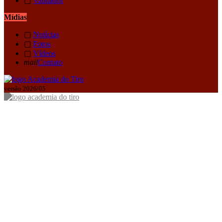
▢
Validador
Mídias
▢
Notícias
▢
Fotos
▢
Vídeos
mail
Contato
versão 2026/05