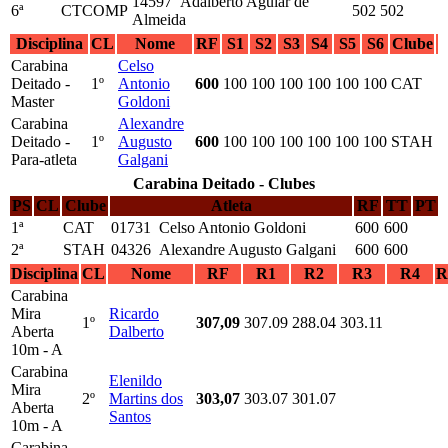
14597 Adalberto Aguiar de
6ª
CTCOMP
502
502
Almeida
Disciplina
CL
Nome
RF
S1
S2
S3
S4
S5
S6
Clube
Carabina
Celso
Deitado -
1º
Antonio
600
100
100
100
100
100
100
CAT
Master
Goldoni
Carabina
Alexandre
Deitado -
1º
Augusto
600
100
100
100
100
100
100
STAH
Para-atleta
Galgani
Carabina Deitado - Clubes
PS
CL
Clube
Atleta
RF
TT
PT
1ª
CAT
01731 Celso Antonio Goldoni
600
600
2ª
STAH
04326 Alexandre Augusto Galgani
600
600
Disciplina
CL
Nome
RF
R1
R2
R3
R4
R
Carabina
Mira
Ricardo
1º
307,09
307.09
288.04
303.11
Aberta
Dalberto
10m - A
Carabina
Elenildo
Mira
2º
Martins dos
303,07
303.07
301.07
Aberta
Santos
10m - A
Carabina