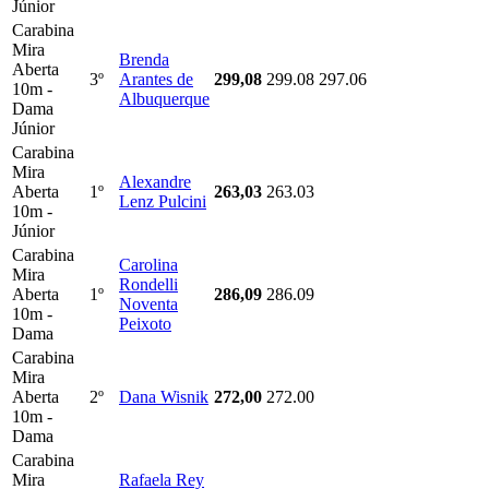
Júnior
Carabina
Mira
Brenda
Aberta
3º
Arantes de
299,08
299.08
297.06
10m -
Albuquerque
Dama
Júnior
Carabina
Mira
Alexandre
Aberta
1º
263,03
263.03
Lenz Pulcini
10m -
Júnior
Carabina
Carolina
Mira
Rondelli
Aberta
1º
286,09
286.09
Noventa
10m -
Peixoto
Dama
Carabina
Mira
Aberta
2º
Dana Wisnik
272,00
272.00
10m -
Dama
Carabina
Mira
Rafaela Rey