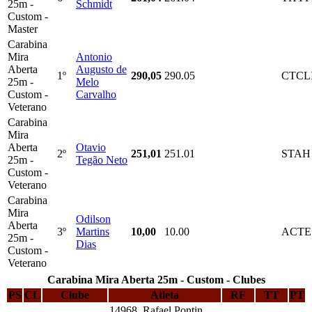
25m -
Schmidt
Custom -
Master
Carabina
Mira
Antonio
Aberta
Augusto de
1º
290,05
290.05
CTCL
25m -
Melo
Custom -
Carvalho
Veterano
Carabina
Mira
Aberta
Otavio
2º
251,01
251.01
STAH
25m -
Tegão Neto
Custom -
Veterano
Carabina
Mira
Odilson
Aberta
3º
Martins
10,00
10.00
ACTE
25m -
Dias
Custom -
Veterano
Carabina Mira Aberta 25m - Custom - Clubes
PS
CL
Clube
Atleta
RF
TT
PT
14968 Rafael Pontin