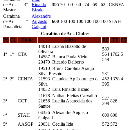
de Ar -
3º
Rinaldo
395
70
60
60
74
69
62
CENFA
Master
Bizaio
Carabina
Alexandre
de Ar -
1º
Augusto
600
100
100
100
100
100
100
STAH
Para-atleta
Galgani
Carabina de Ar - Clubes
PS
CL
Clube
Atleta
RF
TT
PT
14013 Luana Biazotto de
589
Oliveira
1ª
1º
CTA
564
1702
5
14587 Bianca Paula Vieira
549
20470 Ricardo Dalberto
19510 Bruna Carolina Araujo
Silva Presoto
531
2ª
2º
CENFA
21593 Claudete Ap Lourenço da
452
1378
4
Silva
395
14032 Luiz Rinaldo Bizaio
21678 Nathan Freitas Carvalho
527
3ª
CCT
21656 Lucilia Aparecida dos
826
299
Santos
04326 Alexandre Augusto
4ª
STAH
600
600
Galgani
5ª
AASGP
20031 Cecilia Iida
572
572