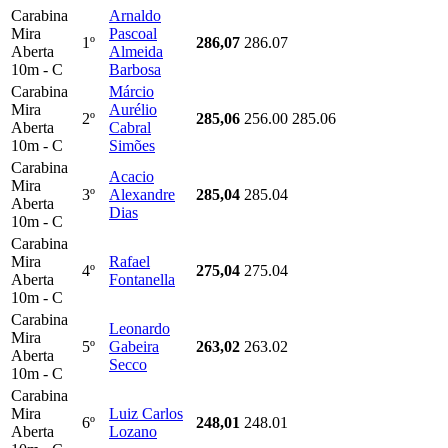
Carabina
Arnaldo
Mira
Pascoal
1º
286,07
286.07
Aberta
Almeida
10m - C
Barbosa
Carabina
Márcio
Mira
Aurélio
2º
285,06
256.00
285.06
Aberta
Cabral
10m - C
Simões
Carabina
Acacio
Mira
3º
Alexandre
285,04
285.04
Aberta
Dias
10m - C
Carabina
Mira
Rafael
4º
275,04
275.04
Aberta
Fontanella
10m - C
Carabina
Leonardo
Mira
5º
Gabeira
263,02
263.02
Aberta
Secco
10m - C
Carabina
Mira
Luiz Carlos
6º
248,01
248.01
Aberta
Lozano