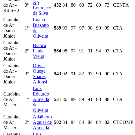
Ap
de Ar -
3º
452
84
80
63
72
80
73
CENFA
Lourenço
R4-SH2
da Silva
Carabina
Luana
de Ar -
Biazotto
1º
589
99
97
97
98
99
99
CTA
Dama
de
Júnior
Oliveira
Carabina
Bianca
de Ar -
2º
Paula
564
98
97
91
91
94
93
CTA
Dama
Vieira
Júnior
Carabina
Olivia
de Ar -
Quege
3º
543
92
91
87
93
90
90
CTA
Dama
Soares
Júnior
Alfonsi
Luiz
Carabina
Eduardo
de Ar -
1º
Almeida
531
86
89
89
91
88
88
CTA
Master
de
Oliveira
Carabina
Adalberto
de Ar -
2º
Aguiar de
502
84
84
84
84
84
82
CTCOMP
Master
Almeida
Carabina
Luiz