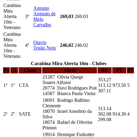
Carabina
Antonio
Mira
Augusto de
Aberta
3º
269,03
269.03
Melo
10m -
Carvalho
Veterano
Carabina
Mira
Otavio
Aberta
4º
246,02
246.02
Tegão Neto
10m -
Veterano
Carabina Mira Aberta 10m - Clubes
PS
CL
Clube
Atleta
RF
TT
PT
21287 Olivia Quege
353.27
Soares Alfonsi
1ª
1º
CTA
313.12
973.50
5
20774 Davi Rodrigues Poit
307.11
14587 Bianca Paula Vieira
18091 Rodrigo Balbino
Clemente
313.14
18070 Israel Anselmo da
2ª
2º
SATE
302.08
914.30
4
Silva
299.08
18074 Rafael de Oliveira
Primon
19914 Henrique Furkotter