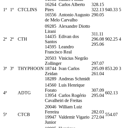
16264 Carlos Alberto
328.15
1ª
1º
CTCLINS
Pires
322.13
940.33
5
16556 Antonio Augusto
290.05
de Melo Carvalho
09285 Alexandre Diotto
Lirani
311.11
14435 Edivan dos
2ª
2º
CTH
296.08
902.25
4
Santos
295.06
14595 Leandro
Francisco Real
20503 Vinicius Negrão
Zollinger
297.07
3ª
3º
THYPHOON
18744 Ivan Carlos
295.09
853.20
3
Zeidan
261.04
18289 Andreas Schmidt
14560 Luis Henrique
Forato
307.09
4ª
ADTG
602.13
13954 Carlos Rogério
295.04
Cavalheiri de Freitas
20046 William Luiz
Ferreira
282.03
5ª
CTCB
554.07
19947 Valdemir Vigario
272.04
Junior