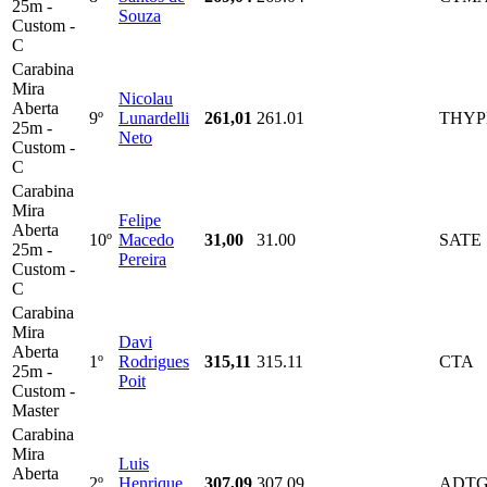
25m -
Souza
Custom -
C
Carabina
Mira
Nicolau
Aberta
9º
Lunardelli
261,01
261.01
THY
25m -
Neto
Custom -
C
Carabina
Mira
Felipe
Aberta
10º
Macedo
31,00
31.00
SATE
25m -
Pereira
Custom -
C
Carabina
Mira
Davi
Aberta
1º
Rodrigues
315,11
315.11
CTA
25m -
Poit
Custom -
Master
Carabina
Mira
Luis
Aberta
2º
Henrique
307,09
307.09
ADT