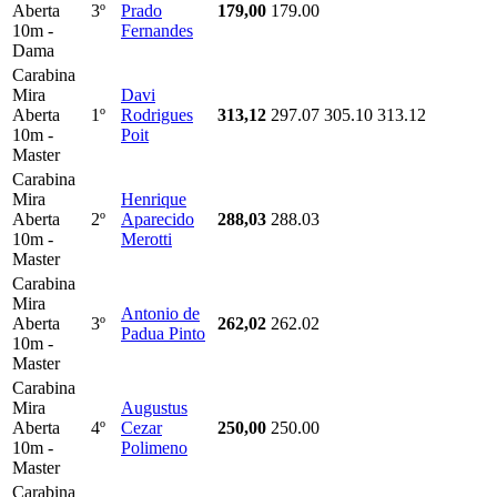
Aberta
3º
Prado
179,00
179.00
10m -
Fernandes
Dama
Carabina
Mira
Davi
Aberta
1º
Rodrigues
313,12
297.07
305.10
313.12
10m -
Poit
Master
Carabina
Mira
Henrique
Aberta
2º
Aparecido
288,03
288.03
10m -
Merotti
Master
Carabina
Mira
Antonio de
Aberta
3º
262,02
262.02
Padua Pinto
10m -
Master
Carabina
Mira
Augustus
Aberta
4º
Cezar
250,00
250.00
10m -
Polimeno
Master
Carabina