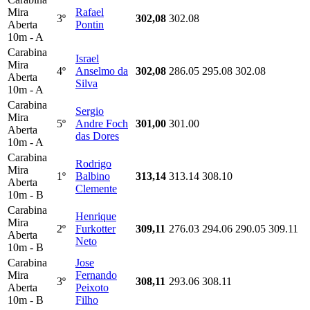
Mira
Rafael
3º
302,08
302.08
Aberta
Pontin
10m - A
Carabina
Israel
Mira
4º
Anselmo da
302,08
286.05
295.08
302.08
Aberta
Silva
10m - A
Carabina
Sergio
Mira
5º
Andre Foch
301,00
301.00
Aberta
das Dores
10m - A
Carabina
Rodrigo
Mira
1º
Balbino
313,14
313.14
308.10
Aberta
Clemente
10m - B
Carabina
Henrique
Mira
2º
Furkotter
309,11
276.03
294.06
290.05
309.11
Aberta
Neto
10m - B
Carabina
Jose
Mira
Fernando
3º
308,11
293.06
308.11
Aberta
Peixoto
10m - B
Filho