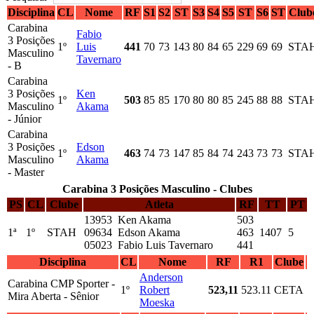
Disciplina
CL
Nome
RF
S1
S2
ST
S3
S4
S5
ST
S6
ST
Club
Carabina
Fabio
3 Posições
1º
Luis
441
70
73
143
80
84
65
229
69
69
STA
Masculino
Tavernaro
- B
Carabina
3 Posições
Ken
1º
503
85
85
170
80
80
85
245
88
88
STA
Masculino
Akama
- Júnior
Carabina
3 Posições
Edson
1º
463
74
73
147
85
84
74
243
73
73
STA
Masculino
Akama
- Master
Carabina 3 Posições Masculino - Clubes
PS
CL
Clube
Atleta
RF
TT
PT
13953 Ken Akama
503
1ª
1º
STAH
09634 Edson Akama
463
1407
5
05023 Fabio Luis Tavernaro
441
Disciplina
CL
Nome
RF
R1
Clube
Anderson
Carabina CMP Sporter -
1º
Robert
523,11
523.11
CETA
Mira Aberta - Sênior
Moeska