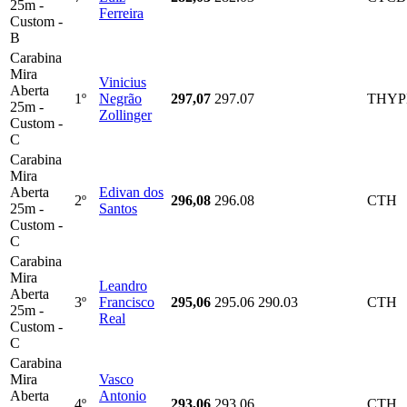
25m -
Ferreira
Custom -
B
Carabina
Mira
Vinicius
Aberta
1º
Negrão
297,07
297.07
THY
25m -
Zollinger
Custom -
C
Carabina
Mira
Aberta
Edivan dos
2º
296,08
296.08
CTH
25m -
Santos
Custom -
C
Carabina
Mira
Leandro
Aberta
3º
Francisco
295,06
295.06
290.03
CTH
25m -
Real
Custom -
C
Carabina
Mira
Vasco
Aberta
Antonio
4º
293,06
293.06
CTH