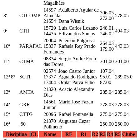
Magalhães
14597 Adalberto Aguiar de
306.05
8ª
CTCOMP
Almeida
578.05
272.00
21654 Dana Wisnik
15729 Luiz Carlos Lozano
248.01
9ª
CTH
494.03
14435 Edivan dos Santos
246.02
20004 Peterson Pulgrossi
264.03
10ª
PARAFAL
15337 Rafaela Rey Prado
443.03
179.00
Fernandes
08834 Sergio Andre Foch
11ª
CTMA
301.00
301.00
das Dores
02574 Joao Castro Junior
107.04
12ª
8º
SCTI
17377 Agnaldo Rodrigues
95.01
289.05
0
17404 Odilar Paiva Filho
87.00
21320 Acacio Alexandre
13ª
AMTA
285.04
285.04
Dias
14561 Mario Jose Fazan
14ª
GRR
278.03
278.03
Junior
15ª
CTTG
20096 Rafael Fontanella
275.04
275.04
21370 Augustus Cezar
16ª
.50
250.00
250.00
Polimeno
Disciplina
CL
Nome
RF
R1
R2
R3
R4
R5
Clube