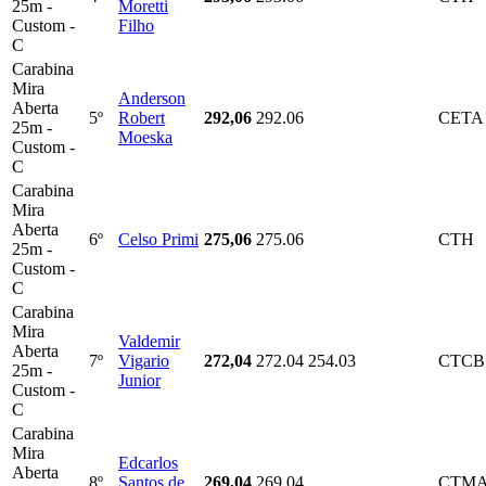
25m -
Moretti
Custom -
Filho
C
Carabina
Mira
Anderson
Aberta
5º
Robert
292,06
292.06
CETA
25m -
Moeska
Custom -
C
Carabina
Mira
Aberta
6º
Celso Primi
275,06
275.06
CTH
25m -
Custom -
C
Carabina
Mira
Valdemir
Aberta
7º
Vigario
272,04
272.04
254.03
CTCB
25m -
Junior
Custom -
C
Carabina
Mira
Edcarlos
Aberta
8º
Santos de
269,04
269.04
CTM