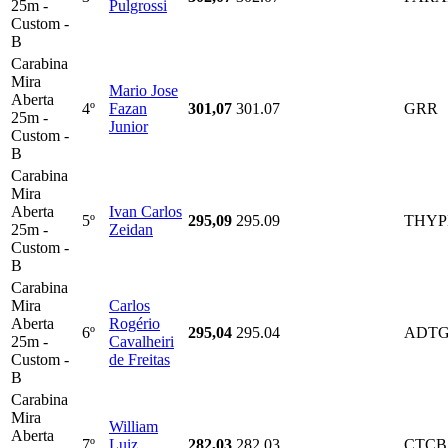
25m -
Pulgrossi
Custom -
B
Carabina
Mira
Mario Jose
Aberta
4º
Fazan
301,07
301.07
GRR
25m -
Junior
Custom -
B
Carabina
Mira
Aberta
Ivan Carlos
5º
295,09
295.09
THY
25m -
Zeidan
Custom -
B
Carabina
Mira
Carlos
Aberta
Rogério
6º
295,04
295.04
ADT
25m -
Cavalheiri
Custom -
de Freitas
B
Carabina
Mira
William
Aberta
7º
Luiz
282,03
282.03
CTCB