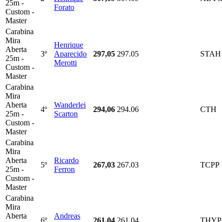
25m -
Forato
Custom -
Master
Carabina
Mira
Henrique
Aberta
3º
Aparecido
297,05
297.05
STAH
25m -
Merotti
Custom -
Master
Carabina
Mira
Aberta
Wanderlei
4º
294,06
294.06
CTH
25m -
Scarton
Custom -
Master
Carabina
Mira
Aberta
Ricardo
5º
267,03
267.03
TCPP
25m -
Ferron
Custom -
Master
Carabina
Mira
Aberta
Andreas
6º
261,04
261.04
THY