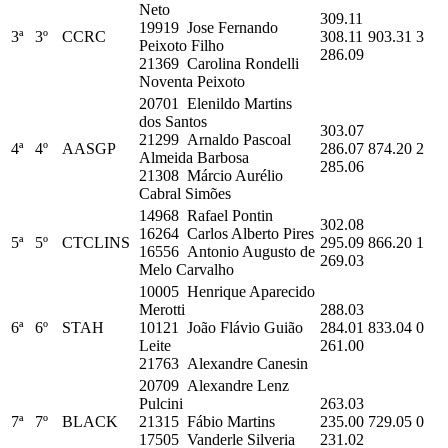
Neto
309.11
19919 Jose Fernando
3ª
3º
CCRC
308.11
903.31
3
Peixoto Filho
286.09
21369 Carolina Rondelli
Noventa Peixoto
20701 Elenildo Martins
dos Santos
303.07
21299 Arnaldo Pascoal
4ª
4º
AASGP
286.07
874.20
2
Almeida Barbosa
285.06
21308 Márcio Aurélio
Cabral Simões
14968 Rafael Pontin
302.08
16264 Carlos Alberto Pires
5ª
5º
CTCLINS
295.09
866.20
1
16556 Antonio Augusto de
269.03
Melo Carvalho
10005 Henrique Aparecido
Merotti
288.03
6ª
6º
STAH
10121 João Flávio Guião
284.01
833.04
0
Leite
261.00
21763 Alexandre Canesin
20709 Alexandre Lenz
Pulcini
263.03
7ª
7º
BLACK
21315 Fábio Martins
235.00
729.05
0
17505 Vanderle Silveria
231.02