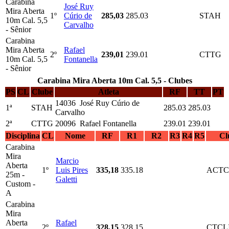
Carabina
José Ruy
Mira Aberta
1º
Cúrio de
285,03
285.03
STAH
10m Cal. 5,5
Carvalho
- Sênior
Carabina
Mira Aberta
Rafael
2º
239,01
239.01
CTTG
10m Cal. 5,5
Fontanella
- Sênior
Carabina Mira Aberta 10m Cal. 5,5 - Clubes
PS
CL
Clube
Atleta
RF
TT
PT
14036 José Ruy Cúrio de
1ª
STAH
285.03
285.03
Carvalho
2ª
CTTG
20096 Rafael Fontanella
239.01
239.01
Disciplina
CL
Nome
RF
R1
R2
R3
R4
R5
Cl
Carabina
Mira
Marcio
Aberta
1º
Luis Pires
335,18
335.18
ACTC
25m -
Galetti
Custom -
A
Carabina
Mira
Aberta
Rafael
2º
328,15
328.15
CTCL