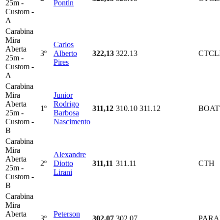
25m -
Pontin
Custom -
A
Carabina
Mira
Carlos
Aberta
3º
Alberto
322,13
322.13
CTCL
25m -
Pires
Custom -
A
Carabina
Mira
Junior
Aberta
Rodrigo
1º
311,12
310.10
311.12
BOAT
25m -
Barbosa
Custom -
Nascimento
B
Carabina
Mira
Alexandre
Aberta
2º
Diotto
311,11
311.11
CTH
25m -
Lirani
Custom -
B
Carabina
Mira
Aberta
Peterson
3º
302,07
302.07
PARA