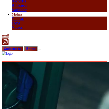
Recordes
Biblioteca
Validador
Mídias
Notícias
Fotos
Vídeos
mail
Cadastre-se
Entrar