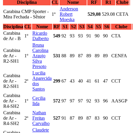
Disciplina
CL
Nome
RF
R1
Clube
Anderson
Carabina CMP Sporter -
1º
Robert
529,08
529.08
CETA
Mira Fechada - Sênior
Moeska
Disciplina
CL
Nome
RF
S1
S2
S3
S4
S5
S6
Clube
Carabina
Ricardo
1º
549
92
93
93
91
90
90
CTA
de Ar - B
Dalberto
Bruna
Carabina
Carolina
de Ar -
1º
Araujo
531
88
89
87
89
89
89
CENFA
R2-SH1
Silva
Presoto
Lucilia
Carabina
Aparecida
de Ar -
2º
299
67
43
40
41
61
47
CCT
dos
R2-SH1
Santos
Carabina
Cecilia
de Ar -
1º
572
97
97
97
92
93
96
AASGP
Iida
R4-SH2
Carabina
Nathan
de Ar -
2º
Freitas
527
91
87
89
87
83
90
CCT
R4-SH2
Carvalho
Claudete
Carabina