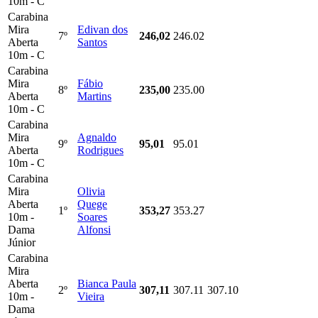
10m - C
Carabina
Mira
Edivan dos
7º
246,02
246.02
Aberta
Santos
10m - C
Carabina
Mira
Fábio
8º
235,00
235.00
Aberta
Martins
10m - C
Carabina
Mira
Agnaldo
9º
95,01
95.01
Aberta
Rodrigues
10m - C
Carabina
Mira
Olivia
Aberta
Quege
1º
353,27
353.27
10m -
Soares
Dama
Alfonsi
Júnior
Carabina
Mira
Aberta
Bianca Paula
2º
307,11
307.11
307.10
10m -
Vieira
Dama