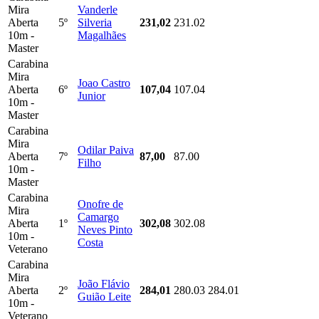
Mira
Vanderle
Aberta
5º
Silveria
231,02
231.02
10m -
Magalhães
Master
Carabina
Mira
Joao Castro
Aberta
6º
107,04
107.04
Junior
10m -
Master
Carabina
Mira
Odilar Paiva
Aberta
7º
87,00
87.00
Filho
10m -
Master
Carabina
Onofre de
Mira
Camargo
Aberta
1º
302,08
302.08
Neves Pinto
10m -
Costa
Veterano
Carabina
Mira
João Flávio
Aberta
2º
284,01
280.03
284.01
Guião Leite
10m -
Veterano