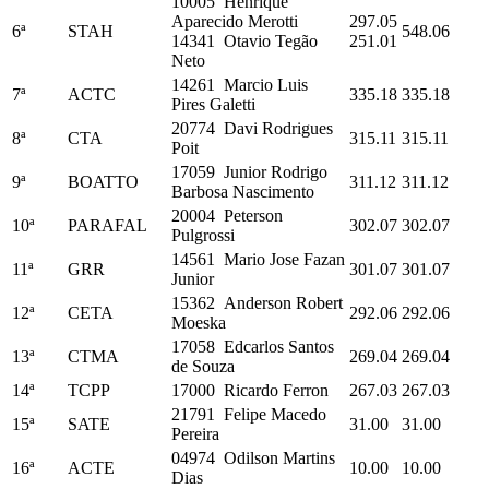
10005 Henrique
Aparecido Merotti
297.05
6ª
STAH
548.06
14341 Otavio Tegão
251.01
Neto
14261 Marcio Luis
7ª
ACTC
335.18
335.18
Pires Galetti
20774 Davi Rodrigues
8ª
CTA
315.11
315.11
Poit
17059 Junior Rodrigo
9ª
BOATTO
311.12
311.12
Barbosa Nascimento
20004 Peterson
10ª
PARAFAL
302.07
302.07
Pulgrossi
14561 Mario Jose Fazan
11ª
GRR
301.07
301.07
Junior
15362 Anderson Robert
12ª
CETA
292.06
292.06
Moeska
17058 Edcarlos Santos
13ª
CTMA
269.04
269.04
de Souza
14ª
TCPP
17000 Ricardo Ferron
267.03
267.03
21791 Felipe Macedo
15ª
SATE
31.00
31.00
Pereira
04974 Odilson Martins
16ª
ACTE
10.00
10.00
Dias