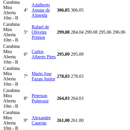
Carabina
Adalberto
Mira
4º
Aguiar de
306,05
306.05
Aberta
Almeida
10m - B
Carabina
Rafael de
Mira
5º
Oliveira
299,08
284.04
299.08
295.06
296.06
Aberta
Primon
10m - B
Carabina
Mira
Carlos
6º
295,09
295.09
Aberta
Alberto Pires
10m - B
Carabina
Mira
Mario Jose
7º
278,03
278.03
Aberta
Fazan Junior
10m - B
Carabina
Mira
Peterson
8º
264,03
264.03
Aberta
Pulgrossi
10m - B
Carabina
Mira
Alexandre
9º
261,00
261.00
Aberta
Canesin
10m - B