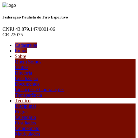
Federação Paulista de Tiro Esportivo
CNPJ 43.879.147/0001-06
CR 22075
Cadastre-se
Entrar
Sobre
Quem Somos
Clubes
Diretoria
Localização
Documentos
Licitações e Contratações
Transparência
Técnico
Disciplinas
Regras
Calendário
Resultados
Campeonato
Matriculados