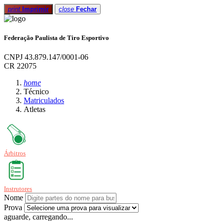
print
Imprimir
close
Fechar
Federação Paulista de Tiro Esportivo
CNPJ 43.879.147/0001-06
CR 22075
home
Técnico
Matriculados
Atletas
Árbitros
Instrutores
Nome
Prova
aguarde, carregando...