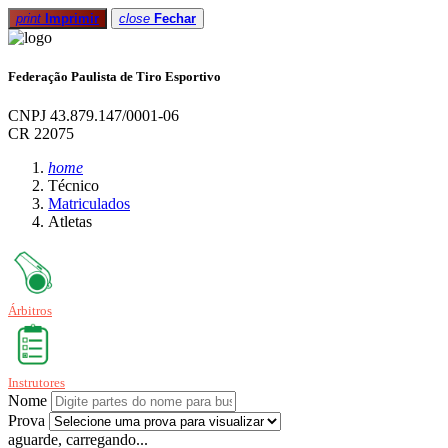
print
Imprimir
close
Fechar
Federação Paulista de Tiro Esportivo
CNPJ 43.879.147/0001-06
CR 22075
home
Técnico
Matriculados
Atletas
Árbitros
Instrutores
Nome
Prova
aguarde, carregando...