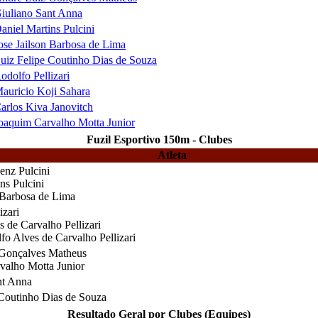
iuliano Sant Anna
aniel Martins Pulcini
ose Jailson Barbosa de Lima
uiz Felipe Coutinho Dias de Souza
odolfo Pellizari
auricio Koji Sahara
arlos Kiva Janovitch
oaquim Carvalho Motta Junior
Fuzil Esportivo 150m - Clubes
Atleta
nz Pulcini
ns Pulcini
 Barbosa de Lima
izari
 de Carvalho Pellizari
o Alves de Carvalho Pellizari
Gonçalves Matheus
alho Motta Junior
nt Anna
Coutinho Dias de Souza
Resultado Geral por Clubes (Equipes)