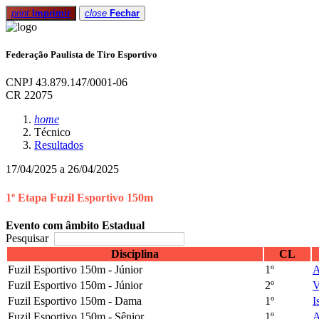
print
Imprimir
close
Fechar
Federação Paulista de Tiro Esportivo
CNPJ 43.879.147/0001-06
CR 22075
home
Técnico
Resultados
17/04/2025 a 26/04/2025
1º Etapa Fuzil Esportivo 150m
Evento com âmbito Estadual
Pesquisar
Disciplina
CL
Fuzil Esportivo 150m - Júnior
1º
A
Fuzil Esportivo 150m - Júnior
2º
V
Fuzil Esportivo 150m - Dama
1º
I
Fuzil Esportivo 150m - Sênior
1º
A