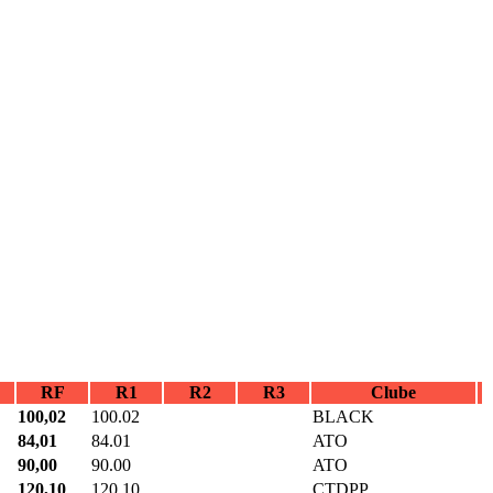
RF
R1
R2
R3
Clube
100,02
100.02
BLACK
84,01
84.01
ATO
90,00
90.00
ATO
120,10
120.10
CTDPP