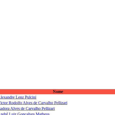
Nome
lexandre Lenz Pulcini
ictor Rodolfo Alves de Carvalho Pellizari
sadora Alves de Carvalho Pellizari
ndré Luiz Gonçalves Matheus