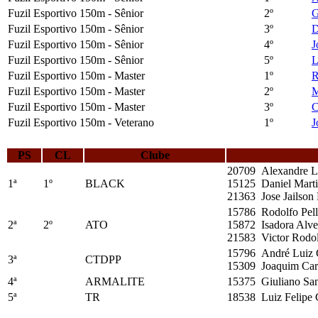
Fuzil Esportivo 150m - Sênior
2º
G
Fuzil Esportivo 150m - Sênior
3º
D
Fuzil Esportivo 150m - Sênior
4º
J
Fuzil Esportivo 150m - Sênior
5º
L
Fuzil Esportivo 150m - Master
1º
R
Fuzil Esportivo 150m - Master
2º
M
Fuzil Esportivo 150m - Master
3º
C
Fuzil Esportivo 150m - Veterano
1º
J
PS
CL
Clube
20709 Alexandre Le
1ª
1º
BLACK
15125 Daniel Marti
21363 Jose Jailson
15786 Rodolfo Pell
2ª
2º
ATO
15872 Isadora Alves
21583 Victor Rodolf
15796 André Luiz 
3ª
CTDPP
15309 Joaquim Carv
4ª
ARMALITE
15375 Giuliano Sa
5ª
TR
18538 Luiz Felipe 