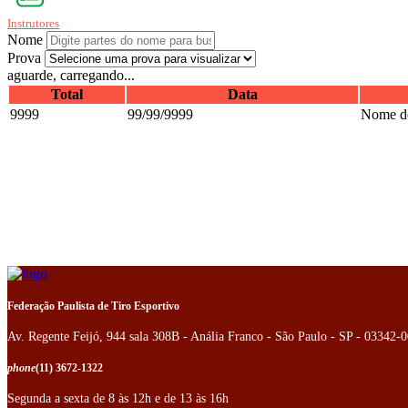
Instrutores
Nome
Prova
aguarde, carregando...
Total
Data
9999
99/99/9999
Nome do
Federação Paulista de Tiro Esportivo
Av. Regente Feijó, 944 sala 308B - Anália Franco - São Paulo - SP - 03342-
phone
(11) 3672-1322
Segunda a sexta de 8 às 12h e de 13 às 16h