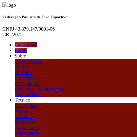
Federação Paulista de Tiro Esportivo
CNPJ 43.879.147/0001-06
CR 22075
Cadastre-se
Entrar
Sobre
Quem Somos
Clubes
Diretoria
Localização
Documentos
Licitações e Contratações
Transparência
Técnico
Disciplinas
Regras
Calendário
Resultados
Campeonato
Matriculados