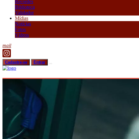
Recordes
Biblioteca
Validador
Mídias
Notícias
Fotos
Vídeos
mail
Cadastre-se
Entrar