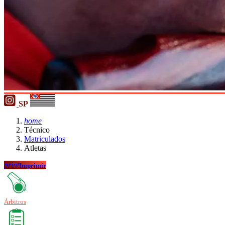
SP
home
Técnico
Matriculados
Atletas
print
Imprimir
Árbitros