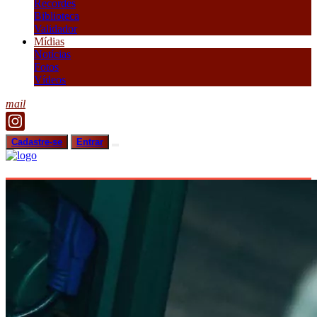
Recordes
Biblioteca
Validador
Mídias
Notícias
Fotos
Vídeos
mail
Cadastre-se
Entrar