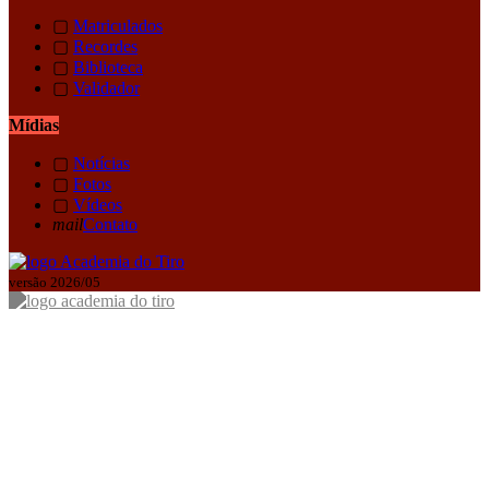
▢
Matriculados
▢
Recordes
▢
Biblioteca
▢
Validador
Mídias
▢
Notícias
▢
Fotos
▢
Vídeos
mail
Contato
versão 2026/05