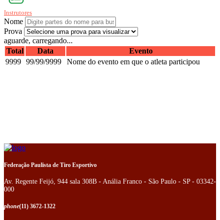
Instrutores
Nome
Prova
aguarde, carregando...
Total
Data
Evento
9999
99/99/9999
Nome do evento em que o atleta participou
Federação Paulista de Tiro Esportivo
Av. Regente Feijó, 944 sala 308B - Anália Franco - São Paulo - SP - 03342-
000
phone
(11) 3672-1322