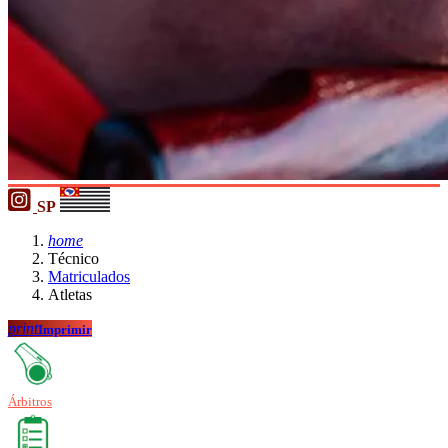
SP
home
Técnico
Matriculados
Atletas
print
Imprimir
Árbitros