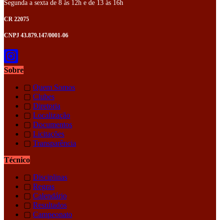
Segunda a sexta de 8 às 12h e de 13 às 16h
CR 22075
CNPJ 43.879.147/0001-06
Sobre
▢
Quem Somos
▢
Clubes
▢
Diretoria
▢
Localização
▢
Documentos
▢
Licitações
▢
Transparência
Técnico
▢
Disciplinas
▢
Regras
▢
Calendário
▢
Resultados
▢
Campeonato