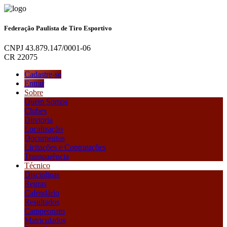
Federação Paulista de Tiro Esportivo
CNPJ 43.879.147/0001-06
CR 22075
Cadastre-se
Entrar
Sobre
Quem Somos
Clubes
Diretoria
Localização
Documentos
Licitações e Contratações
Transparência
Técnico
Disciplinas
Regras
Calendário
Resultados
Campeonato
Matriculados