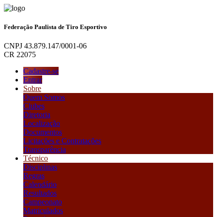
Federação Paulista de Tiro Esportivo
CNPJ 43.879.147/0001-06
CR 22075
Cadastre-se
Entrar
Sobre
Quem Somos
Clubes
Diretoria
Localização
Documentos
Licitações e Contratações
Transparência
Técnico
Disciplinas
Regras
Calendário
Resultados
Campeonato
Matriculados