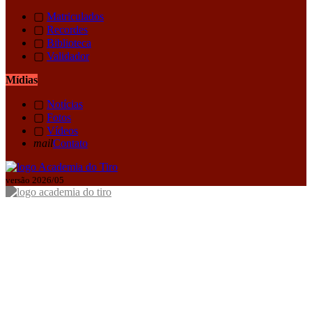
▢
Matriculados
▢
Recordes
▢
Biblioteca
▢
Validador
Mídias
▢
Notícias
▢
Fotos
▢
Vídeos
mail
Contato
versão 2026/05