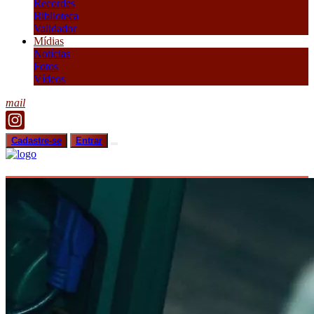
Recordes
Biblioteca
Validador
Mídias
Notícias
Fotos
Vídeos
mail
Cadastre-se
Entrar