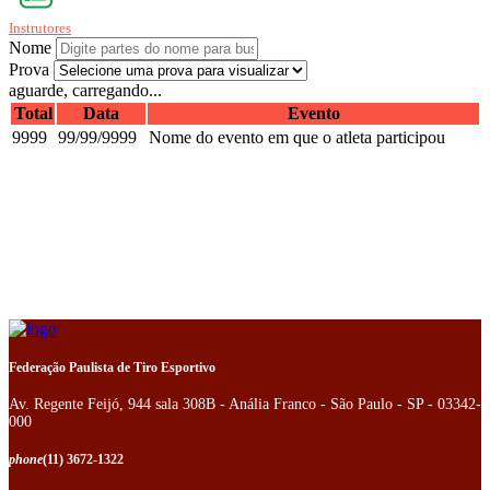
Instrutores
Nome
Prova
aguarde, carregando...
Total
Data
Evento
9999
99/99/9999
Nome do evento em que o atleta participou
Federação Paulista de Tiro Esportivo
Av. Regente Feijó, 944 sala 308B - Anália Franco - São Paulo - SP - 03342-
000
phone
(11) 3672-1322