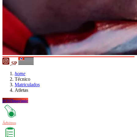
SP
home
Técnico
Matriculados
Atletas
print
Imprimir
Árbitros