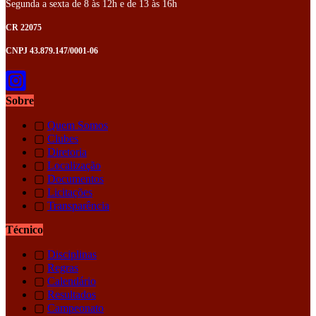
Segunda a sexta de 8 às 12h e de 13 às 16h
CR 22075
CNPJ 43.879.147/0001-06
Sobre
▢
Quem Somos
▢
Clubes
▢
Diretoria
▢
Localização
▢
Documentos
▢
Licitações
▢
Transparência
Técnico
▢
Disciplinas
▢
Regras
▢
Calendário
▢
Resultados
▢
Campeonato