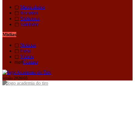
▢
Matriculados
▢
Recordes
▢
Biblioteca
▢
Validador
Mídias
▢
Notícias
▢
Fotos
▢
Vídeos
mail
Contato
versão 2026/05