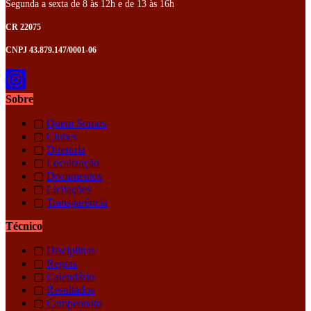
Segunda a sexta de 8 às 12h e de 13 às 16h
CR 22075
CNPJ 43.879.147/0001-06
Sobre
▢
Quem Somos
▢
Clubes
▢
Diretoria
▢
Localização
▢
Documentos
▢
Licitações
▢
Transparência
Técnico
▢
Disciplinas
▢
Regras
▢
Calendário
▢
Resultados
▢
Campeonato