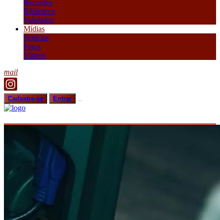
Recordes
Biblioteca
Validador
Mídias
Notícias
Fotos
Vídeos
mail
Cadastre-se
Entrar