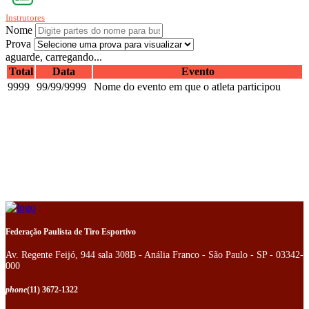
Instrutores
Nome
Prova
aguarde, carregando...
Total
Data
Evento
9999
99/99/9999
Nome do evento em que o atleta participou
Federação Paulista de Tiro Esportivo
Av. Regente Feijó, 944 sala 308B - Anália Franco - São Paulo - SP - 03342-
000
phone
(11) 3672-1322