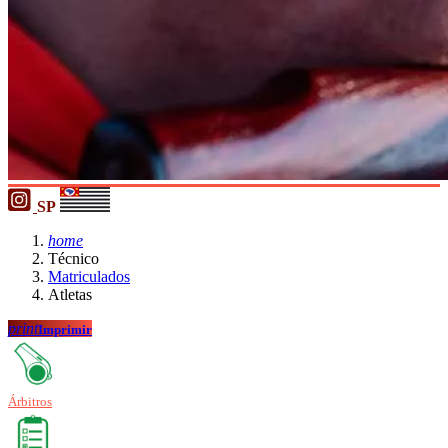
SP
home
Técnico
Matriculados
Atletas
print
Imprimir
Árbitros