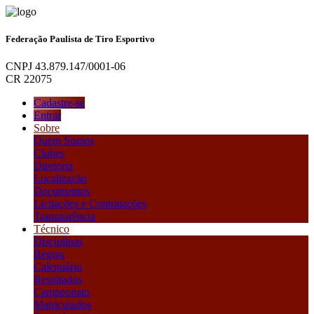
Federação Paulista de Tiro Esportivo
CNPJ 43.879.147/0001-06
CR 22075
Cadastre-se
Entrar
Sobre
Quem Somos
Clubes
Diretoria
Localização
Documentos
Licitações e Contratações
Transparência
Técnico
Disciplinas
Regras
Calendário
Resultados
Campeonato
Matriculados