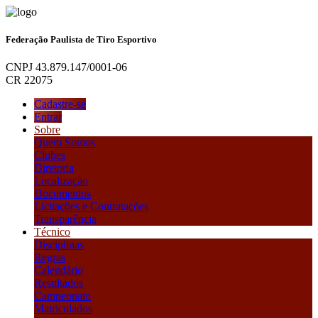
Federação Paulista de Tiro Esportivo
CNPJ 43.879.147/0001-06
CR 22075
Cadastre-se
Entrar
Sobre
Quem Somos
Clubes
Diretoria
Localização
Documentos
Licitações e Contratações
Transparência
Técnico
Disciplinas
Regras
Calendário
Resultados
Campeonato
Matriculados