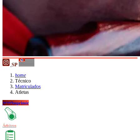
SP
home
Técnico
Matriculados
Atletas
print
Imprimir
Árbitros