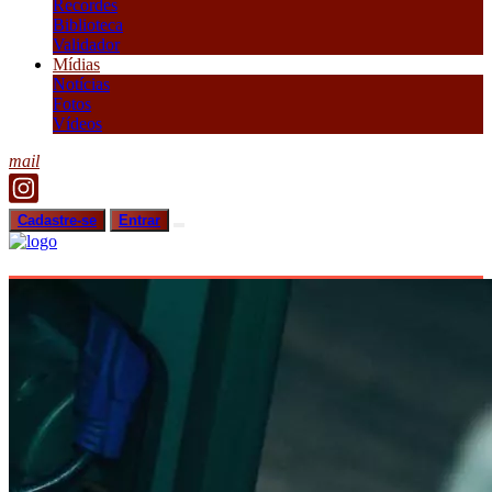
Recordes
Biblioteca
Validador
Mídias
Notícias
Fotos
Vídeos
mail
Cadastre-se
Entrar