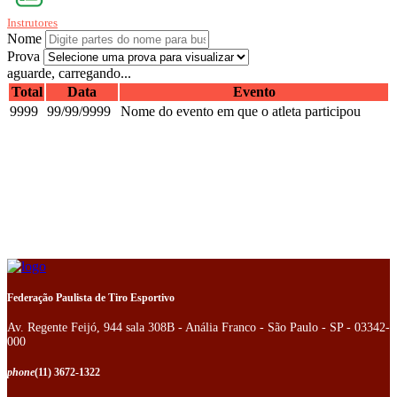
Instrutores
Nome
Prova
aguarde, carregando...
Total
Data
Evento
9999
99/99/9999
Nome do evento em que o atleta participou
Federação Paulista de Tiro Esportivo
Av. Regente Feijó, 944 sala 308B - Anália Franco - São Paulo - SP - 03342-
000
phone
(11) 3672-1322