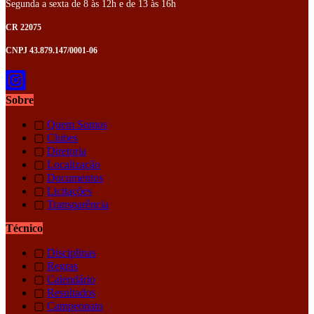
Segunda a sexta de 8 às 12h e de 13 às 16h
CR 22075
CNPJ 43.879.147/0001-06
Sobre
▢
Quem Somos
▢
Clubes
▢
Diretoria
▢
Localização
▢
Documentos
▢
Licitações
▢
Transparência
Técnico
▢
Disciplinas
▢
Regras
▢
Calendário
▢
Resultados
▢
Campeonato