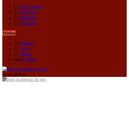
▢
Matriculados
▢
Recordes
▢
Biblioteca
▢
Validador
Mídias
▢
Notícias
▢
Fotos
▢
Vídeos
mail
Contato
versão 2026/05