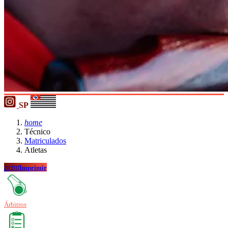
SP
home
Técnico
Matriculados
Atletas
print
Imprimir
Árbitros