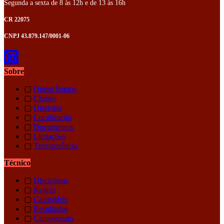
Segunda a sexta de 8 às 12h e de 13 às 16h
CR 22075
CNPJ 43.879.147/0001-06
Sobre
▢
Quem Somos
▢
Clubes
▢
Diretoria
▢
Localização
▢
Documentos
▢
Licitações
▢
Transparência
Técnico
▢
Disciplinas
▢
Regras
▢
Calendário
▢
Resultados
▢
Campeonato