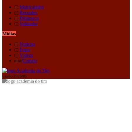
▢
Matriculados
▢
Recordes
▢
Biblioteca
▢
Validador
Mídias
▢
Notícias
▢
Fotos
▢
Vídeos
mail
Contato
versão 2026/05