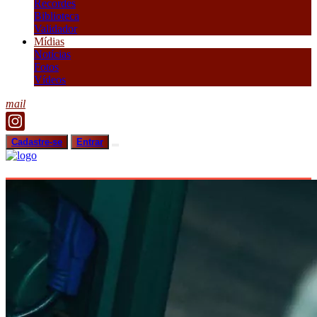
Recordes
Biblioteca
Validador
Mídias
Notícias
Fotos
Vídeos
mail
Cadastre-se
Entrar