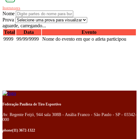
Instrutores
Nome
Prova
aguarde, carregando...
Total
Data
Evento
9999
99/99/9999
Nome do evento em que o atleta participou
Federação Paulista de Tiro Esportivo
Av. Regente Feijó, 944 sala 308B - Anália Franco - São Paulo - SP - 03342-
000
phone
(11) 3672-1322