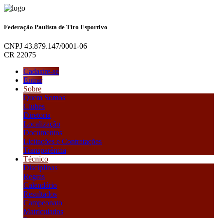
Federação Paulista de Tiro Esportivo
CNPJ 43.879.147/0001-06
CR 22075
Cadastre-se
Entrar
Sobre
Quem Somos
Clubes
Diretoria
Localização
Documentos
Licitações e Contratações
Transparência
Técnico
Disciplinas
Regras
Calendário
Resultados
Campeonato
Matriculados