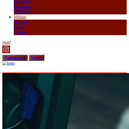
Recordes
Biblioteca
Validador
Mídias
Notícias
Fotos
Vídeos
mail
Cadastre-se
Entrar