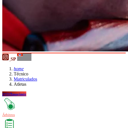
SP
home
Técnico
Matriculados
Atletas
print
Imprimir
Árbitros