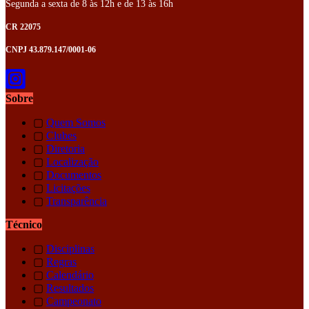
Segunda a sexta de 8 às 12h e de 13 às 16h
CR 22075
CNPJ 43.879.147/0001-06
Sobre
▢
Quem Somos
▢
Clubes
▢
Diretoria
▢
Localização
▢
Documentos
▢
Licitações
▢
Transparência
Técnico
▢
Disciplinas
▢
Regras
▢
Calendário
▢
Resultados
▢
Campeonato