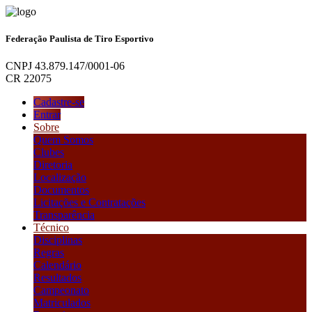
Federação Paulista de Tiro Esportivo
CNPJ 43.879.147/0001-06
CR 22075
Cadastre-se
Entrar
Sobre
Quem Somos
Clubes
Diretoria
Localização
Documentos
Licitações e Contratações
Transparência
Técnico
Disciplinas
Regras
Calendário
Resultados
Campeonato
Matriculados