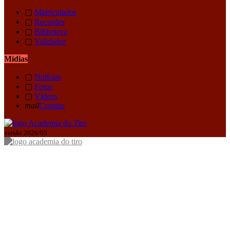
▢
Matriculados
▢
Recordes
▢
Biblioteca
▢
Validador
Mídias
▢
Notícias
▢
Fotos
▢
Vídeos
mail
Contato
versão 2026/05