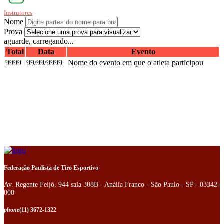
Instrutores
Nome
Prova
aguarde, carregando...
Total
Data
Evento
9999
99/99/9999
Nome do evento em que o atleta participou
Federação Paulista de Tiro Esportivo
Av. Regente Feijó, 944 sala 308B - Anália Franco - São Paulo - SP - 03342-
000
phone
(11) 3672-1322