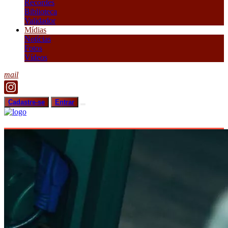
Recordes
Biblioteca
Validador
Mídias
Notícias
Fotos
Vídeos
mail
Cadastre-se
Entrar