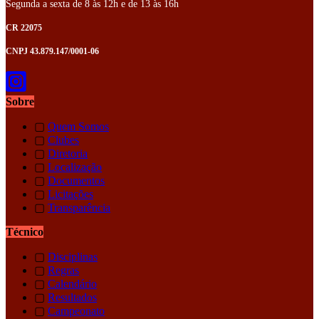
Segunda a sexta de 8 às 12h e de 13 às 16h
CR 22075
CNPJ 43.879.147/0001-06
Sobre
▢
Quem Somos
▢
Clubes
▢
Diretoria
▢
Localização
▢
Documentos
▢
Licitações
▢
Transparência
Técnico
▢
Disciplinas
▢
Regras
▢
Calendário
▢
Resultados
▢
Campeonato