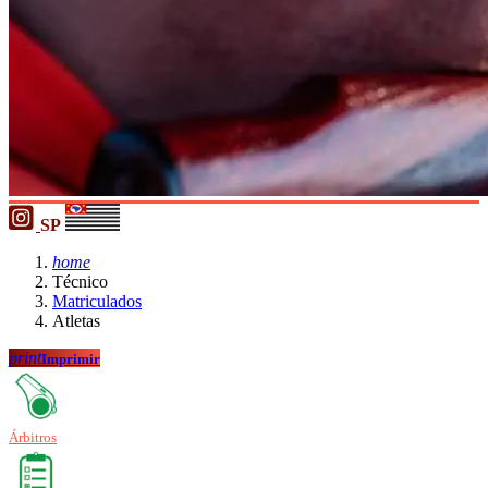
SP
home
Técnico
Matriculados
Atletas
print
Imprimir
Árbitros