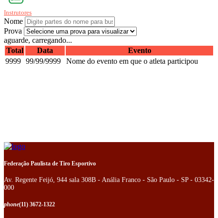
Instrutores
Nome
Prova
aguarde, carregando...
Total
Data
Evento
9999
99/99/9999
Nome do evento em que o atleta participou
Federação Paulista de Tiro Esportivo
Av. Regente Feijó, 944 sala 308B - Anália Franco - São Paulo - SP - 03342-
000
phone
(11) 3672-1322