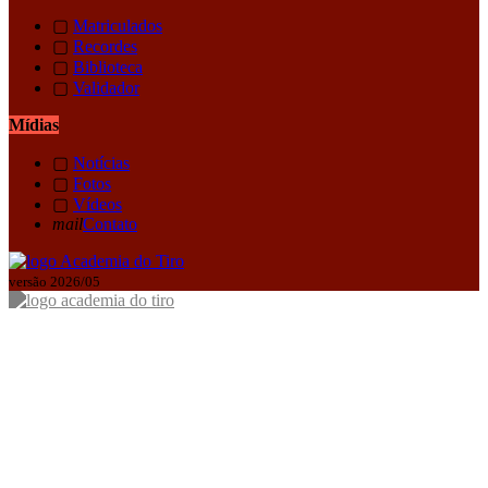
▢
Matriculados
▢
Recordes
▢
Biblioteca
▢
Validador
Mídias
▢
Notícias
▢
Fotos
▢
Vídeos
mail
Contato
versão 2026/05