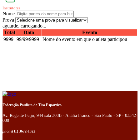
Instrutores
Nome
Prova
aguarde, carregando...
Total
Data
Evento
9999
99/99/9999
Nome do evento em que o atleta participou
Federação Paulista de Tiro Esportivo
Av. Regente Feijó, 944 sala 308B - Anália Franco - São Paulo - SP - 03342-
000
phone
(11) 3672-1322