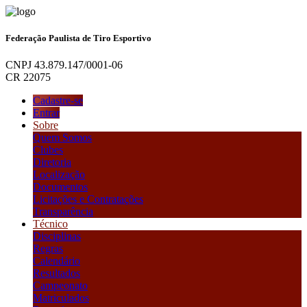
Federação Paulista de Tiro Esportivo
CNPJ 43.879.147/0001-06
CR 22075
Cadastre-se
Entrar
Sobre
Quem Somos
Clubes
Diretoria
Localização
Documentos
Licitações e Contratações
Transparência
Técnico
Disciplinas
Regras
Calendário
Resultados
Campeonato
Matriculados