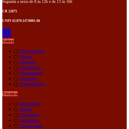
Segunda a sexta de 8 às 12h e de 13 às 16h
CR 22075
CNPJ 43.879.147/0001-06
Sobre
▢
Quem Somos
▢
Clubes
▢
Diretoria
▢
Localização
▢
Documentos
▢
Licitações
▢
Transparência
Técnico
▢
Disciplinas
▢
Regras
▢
Calendário
▢
Resultados
▢
Campeonato