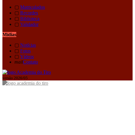
▢
Matriculados
▢
Recordes
▢
Biblioteca
▢
Validador
Mídias
▢
Notícias
▢
Fotos
▢
Vídeos
mail
Contato
versão 2026/05