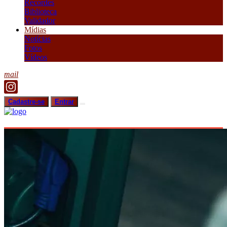
Recordes
Biblioteca
Validador
Mídias
Notícias
Fotos
Vídeos
mail
Cadastre-se
Entrar