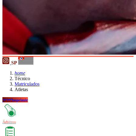
SP
home
Técnico
Matriculados
Atletas
print
Imprimir
Árbitros