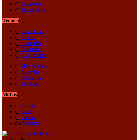
▢
Licitações
▢
Transparência
Técnico
▢
Disciplinas
▢
Regras
▢
Calendário
▢
Resultados
▢
Campeonato
▢
Matriculados
▢
Recordes
▢
Biblioteca
▢
Validador
Mídias
▢
Notícias
▢
Fotos
▢
Vídeos
mail
Contato
versão 2026/05