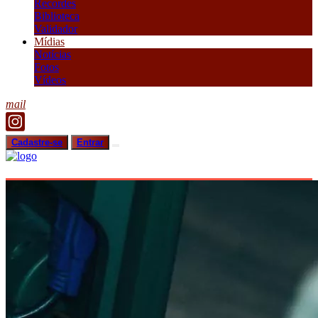
Recordes
Biblioteca
Validador
Mídias
Notícias
Fotos
Vídeos
mail
Cadastre-se
Entrar