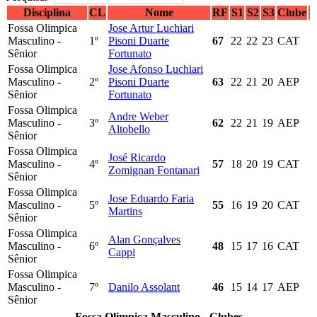
Disciplina
CL
Nome
RF
S1
S2
S3
Clube
Fossa Olimpica
Jose Artur Luchiari
Masculino -
1º
Pisoni Duarte
67
22
22
23
CAT
Sênior
Fortunato
Fossa Olimpica
Jose Afonso Luchiari
Masculino -
2º
Pisoni Duarte
63
22
21
20
AEP
Sênior
Fortunato
Fossa Olimpica
Andre Weber
Masculino -
3º
62
22
21
19
AEP
Altobello
Sênior
Fossa Olimpica
José Ricardo
Masculino -
4º
57
18
20
19
CAT
Zomignan Fontanari
Sênior
Fossa Olimpica
Jose Eduardo Faria
Masculino -
5º
55
16
19
20
CAT
Martins
Sênior
Fossa Olimpica
Alan Gonçalves
Masculino -
6º
48
15
17
16
CAT
Cappi
Sênior
Fossa Olimpica
Masculino -
7º
Danilo Assolant
46
15
14
17
AEP
Sênior
Fossa Olimpica Masculino - Clubes