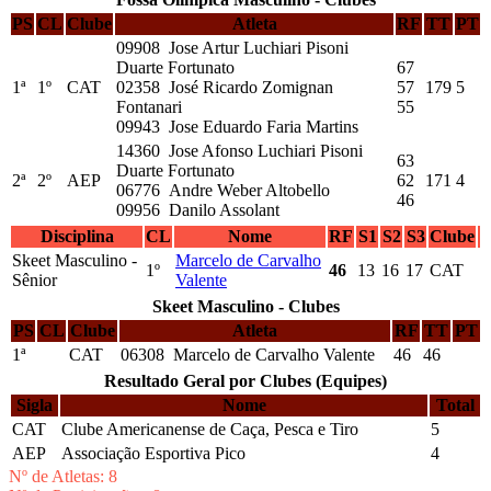
PS
CL
Clube
Atleta
RF
TT
PT
09908 Jose Artur Luchiari Pisoni
Duarte Fortunato
67
1ª
1º
CAT
02358 José Ricardo Zomignan
57
179
5
Fontanari
55
09943 Jose Eduardo Faria Martins
14360 Jose Afonso Luchiari Pisoni
63
Duarte Fortunato
2ª
2º
AEP
62
171
4
06776 Andre Weber Altobello
46
09956 Danilo Assolant
Disciplina
CL
Nome
RF
S1
S2
S3
Clube
Skeet Masculino -
Marcelo de Carvalho
1º
46
13
16
17
CAT
Sênior
Valente
Skeet Masculino - Clubes
PS
CL
Clube
Atleta
RF
TT
PT
1ª
CAT
06308 Marcelo de Carvalho Valente
46
46
Resultado Geral por Clubes (Equipes)
Sigla
Nome
Total
CAT
Clube Americanense de Caça, Pesca e Tiro
5
AEP
Associação Esportiva Pico
4
Nº de Atletas: 8