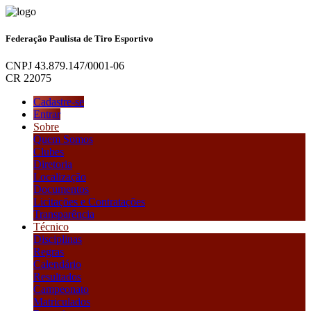
Federação Paulista de Tiro Esportivo
CNPJ 43.879.147/0001-06
CR 22075
Cadastre-se
Entrar
Sobre
Quem Somos
Clubes
Diretoria
Localização
Documentos
Licitações e Contratações
Transparência
Técnico
Disciplinas
Regras
Calendário
Resultados
Campeonato
Matriculados