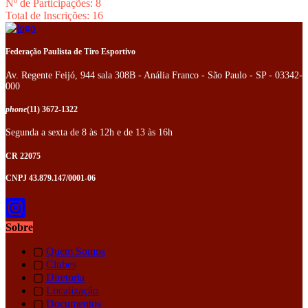
Nº de Participações: 8
Total de Inscrições: 16
Federação Paulista de Tiro Esportivo
Av. Regente Feijó, 944 sala 308B - Anália Franco - São Paulo - SP - 03342-
000
phone
(11) 3672-1322
Segunda a sexta de 8 às 12h e de 13 às 16h
CR 22075
CNPJ 43.879.147/0001-06
Sobre
▢
Quem Somos
▢
Clubes
▢
Diretoria
▢
Localização
▢
Documentos